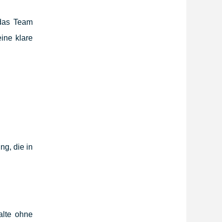
t das Team
ine klare
g, die in
alte ohne