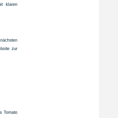
t klaren
 nächsten
bsite zur
ss Tomato