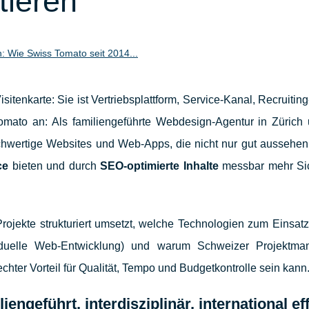
tieren
: Wie Swiss Tomato seit 2014...
isitenkarte: Sie ist Vertriebsplattform, Service-Kanal, Recruitin
omato an: Als familiengeführte Webdesign-Agentur in Zürich
ochwertige Websites und Web-Apps, die nicht nur gut aussehen
ce
bieten und durch
SEO-optimierte Inhalte
messbar mehr Sic
Projekte strukturiert umsetzt, welche Technologien zum Einsa
duelle Web-Entwicklung) und warum Schweizer Projektma
chter Vorteil für Qualität, Tempo und Budgetkontrolle sein kann
ngeführt, interdisziplinär, international eff