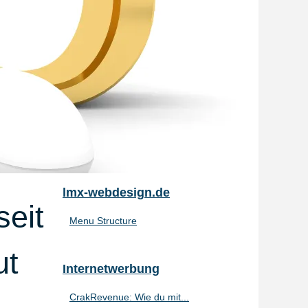
lmx-webdesign.de
seit
Menu Structure
ut
Internetwerbung
CrakRevenue: Wie du mit...