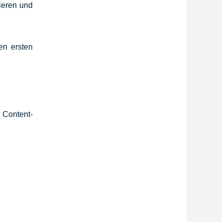
ieren und
en ersten
 Content-