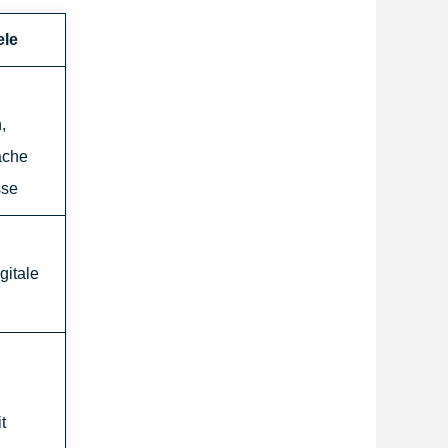
ele
,
ache
sse
gitale
t