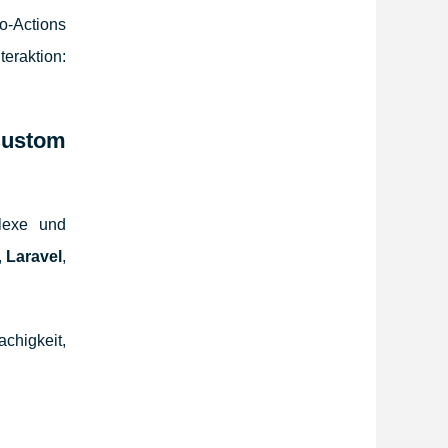
o-Actions
eraktion:
Custom
lexe und
,
Laravel
,
chigkeit,